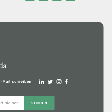
eile & Herangehensweise
Erfolgsbasierte Personalvermittlung
Mandatierte Personalvermittlung
ervices
Sanovetis Care+
ntworten
scoach
gsprogramm
 da
E-Mail schreiben