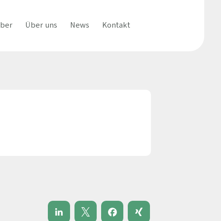
eber
Über uns
News
Kontakt
che
Einrichtungen
Wer wir sind
Ärztejournal
Bewerte uns
dizin (Hausärztlich)
Krankenhäuser & Akutkliniken
Unser Team
Informationsmateria
ie
Rehakliniken & Zentren
Unser Prozess
ie
MVZ & Praxen
Arbeiten bei uns
e und Geburtshilfe
Unsere Fachbereiche
Häufige Fragen zu uns
 Versorgung
e, Psychosomatik und Psychotherapie
Interne Stellen
Ihre Vorteile
Vorteile für Einrichtungen
und -
 & Nuklearmedizin
Fragen & Antworten
 Jugendpsychiatrie und -
apie
Vorgehensweise
zin (Fachärztlich)
Leistungen