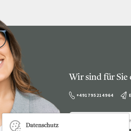
Ihre Vort
Weitere S
Fragen & A
Bewerbung
Empfehlun
Wir sind für Sie
+491795214964
Datenschutz