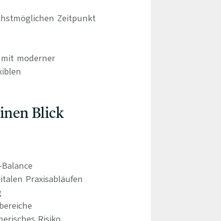
hstmöglichen Zeitpunkt
d mit moderner
xiblen
einen Blick
e-Balance
italen Praxisabläufen
g
bereiche
erisches Risiko