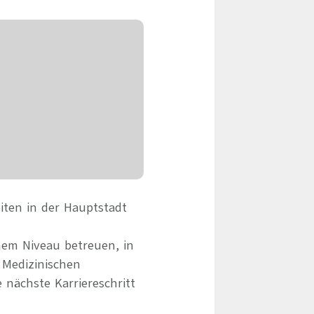
eile & Herangehensweise
Erfolgsbasierte Personalvermittlung
Mandatierte Personalvermittlung
ervices
Sanovetis Care+
ntworten
scoach
gsprogramm
iten in der Hauptstadt
hem Niveau betreuen, in
 Medizinischen
 nächste Karriereschritt