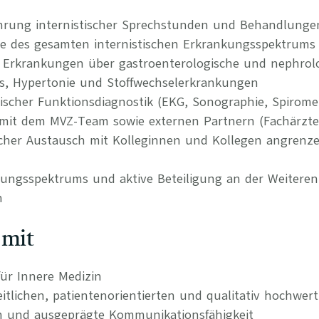
hrung internistischer Sprechstunden und Behandlunge
ie des gesamten internistischen Erkrankungsspektrums 
Erkrankungen über gastroenterologische und nephrolo
us, Hypertonie und Stoffwechselerkrankungen
ischer Funktionsdiagnostik (EKG, Sonographie, Spiromet
it dem MVZ-Team sowie externen Partnern (Fachärzte, 
hlicher Austausch mit Kolleginnen und Kollegen angrenz
tungsspektrums und aktive Beteiligung an der Weitere
n
 mit
ür Innere Medizin
itlichen, patientenorientierten und qualitativ hochwer
n und ausgeprägte Kommunikationsfähigkeit