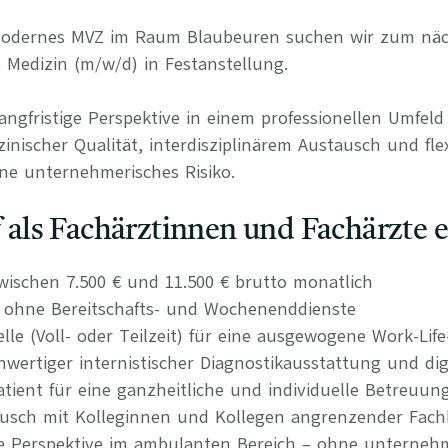
 modernes MVZ im Raum Blaubeuren suchen wir zum näc
e Medizin (m/w/d) in Festanstellung.
langfristige Perspektive in einem professionellen Umfel
nischer Qualität, interdisziplinärem Austausch und fle
ne unternehmerisches Risiko.
uf als Fachärztinnen und Fachärzte 
wischen 7.500 € und 11.500 € brutto monatlich
n ohne Bereitschafts- und Wochenenddienste
elle (Voll- oder Teilzeit) für eine ausgewogene Work-Lif
ertiger internistischer Diagnostikausstattung und dig
atient für eine ganzheitliche und individuelle Betreuun
tausch mit Kolleginnen und Kollegen angrenzender Fach
re Perspektive im ambulanten Bereich – ohne unternehm