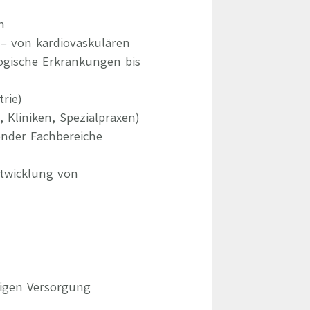
n
– von kardiovaskulären
gische Erkrankungen bis
rie)
Kliniken, Spezialpraxen)
ender Fachbereiche
ntwicklung von
tigen Versorgung