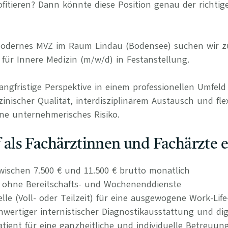
itieren? Dann könnte diese Position genau der richtige
 modernes MVZ im Raum Lindau (Bodensee) suchen wir 
 für Innere Medizin (m/w/d) in Festanstellung.
langfristige Perspektive in einem professionellen Umfel
nischer Qualität, interdisziplinärem Austausch und fle
ne unternehmerisches Risiko.
uf als Fachärztinnen und Fachärzte 
wischen 7.500 € und 11.500 € brutto monatlich
n ohne Bereitschafts- und Wochenenddienste
elle (Voll- oder Teilzeit) für eine ausgewogene Work-Lif
ertiger internistischer Diagnostikausstattung und dig
atient für eine ganzheitliche und individuelle Betreuun