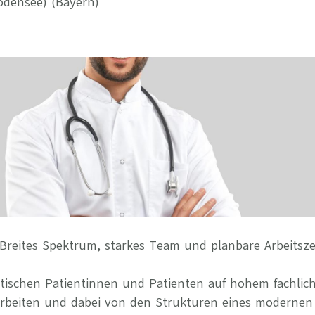
odensee) (Bayern)
Ihre Vort
Weitere S
Fragen & A
Bewerbung
Empfehlun
Breites Spektrum, starkes Team und planbare Arbeitsze
stischen Patientinnen und Patienten auf hohem fachlic
arbeiten und dabei von den Strukturen eines modernen