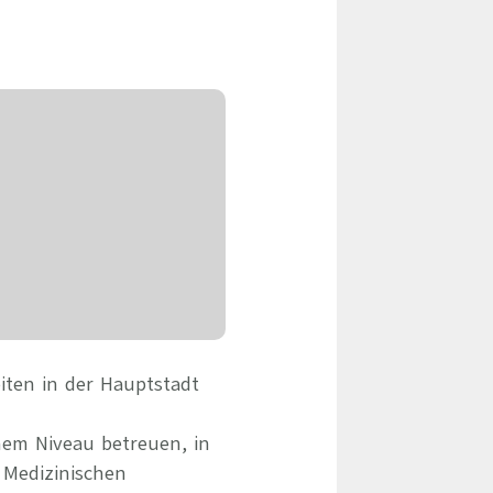
eile & Herangehensweise
Erfolgsbasierte Personalvermittlung
Mandatierte Personalvermittlung
ervices
Sanovetis Care+
ntworten
scoach
gsprogramm
iten in der Hauptstadt
hem Niveau betreuen, in
 Medizinischen