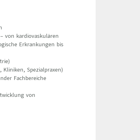
n
– von kardiovaskulären
gische Erkrankungen bis
rie)
Kliniken, Spezialpraxen)
ender Fachbereiche
ntwicklung von