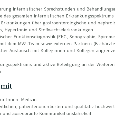
hrung internistischer Sprechstunden und Behandlunge
ie des gesamten internistischen Erkrankungsspektrums 
Erkrankungen über gastroenterologische und nephrolo
us, Hypertonie und Stoffwechselerkrankungen
ischer Funktionsdiagnostik (EKG, Sonographie, Spiromet
it dem MVZ-Team sowie externen Partnern (Fachärzte, 
hlicher Austausch mit Kolleginnen und Kollegen angrenz
tungsspektrums und aktive Beteiligung an der Weitere
n
 mit
ür Innere Medizin
itlichen, patientenorientierten und qualitativ hochwer
n und ausgeprägte Kommunikationsfähigkeit