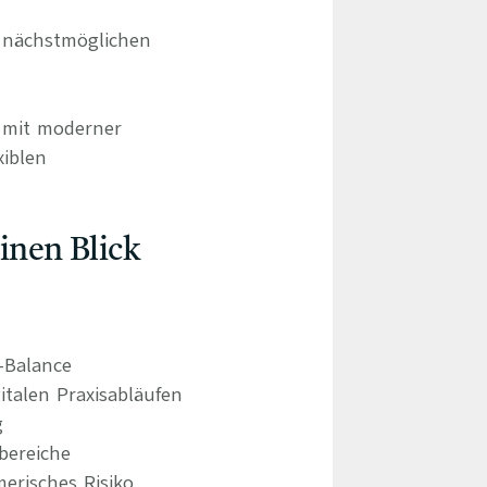
 nächstmöglichen
d mit moderner
xiblen
einen Blick
e-Balance
italen Praxisabläufen
g
bereiche
erisches Risiko