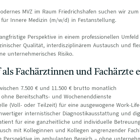
 modernes MVZ im Raum Friedrichshafen suchen wir zum
 für Innere Medizin (m/w/d) in Festanstellung.
langfristige Perspektive in einem professionellen Umfel
nischer Qualität, interdisziplinärem Austausch und fle
ne unternehmerisches Risiko.
uf als Fachärztinnen und Fachärzte 
wischen 7.500 € und 11.500 € brutto monatlich
n ohne Bereitschafts- und Wochenenddienste
elle (Voll- oder Teilzeit) für eine ausgewogene Work-Lif
ertiger internistischer Diagnostikausstattung und dig
atient für eine ganzheitliche und individuelle Betreuun
tausch mit Kolleginnen und Kollegen angrenzender Fach
re Perspektive im ambulanten Bereich – ohne unternehm