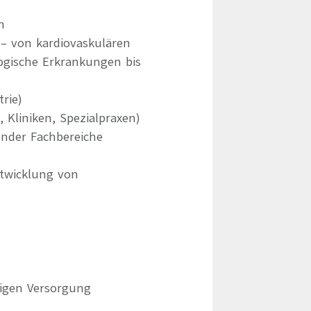
n
– von kardiovaskulären
gische Erkrankungen bis
rie)
Kliniken, Spezialpraxen)
ender Fachbereiche
ntwicklung von
tigen Versorgung