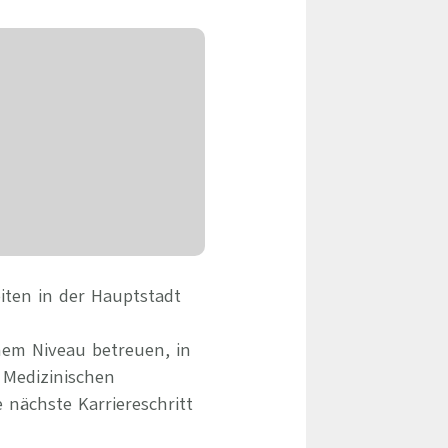
eile & Herangehensweise
Erfolgsbasierte Personalvermittlung
Mandatierte Personalvermittlung
ervices
Sanovetis Care+
ntworten
scoach
gsprogramm
iten in der Hauptstadt
hem Niveau betreuen, in
 Medizinischen
 nächste Karriereschritt