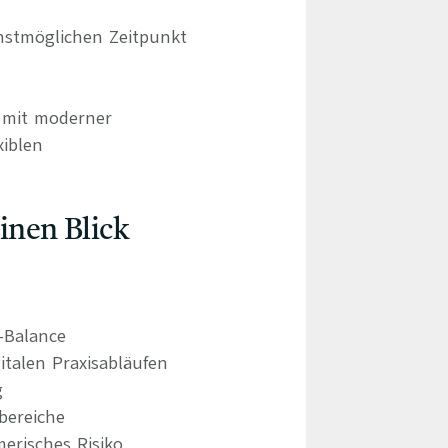
hstmöglichen Zeitpunkt
d mit moderner
xiblen
einen Blick
e-Balance
italen Praxisabläufen
g
bereiche
erisches Risiko