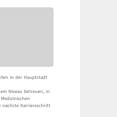
eile & Herangehensweise
Erfolgsbasierte Personalvermittlung
Mandatierte Personalvermittlung
ervices
Sanovetis Care+
ntworten
scoach
gsprogramm
iten in der Hauptstadt
hem Niveau betreuen, in
 Medizinischen
 nächste Karriereschritt