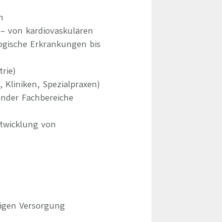
n
– von kardiovaskulären
gische Erkrankungen bis
rie)
Kliniken, Spezialpraxen)
ender Fachbereiche
ntwicklung von
tigen Versorgung