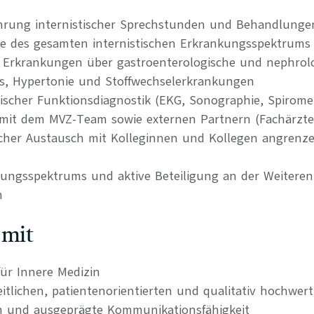
hrung internistischer Sprechstunden und Behandlunge
ie des gesamten internistischen Erkrankungsspektrums 
Erkrankungen über gastroenterologische und nephrolo
us, Hypertonie und Stoffwechselerkrankungen
ischer Funktionsdiagnostik (EKG, Sonographie, Spiromet
it dem MVZ-Team sowie externen Partnern (Fachärzte, 
hlicher Austausch mit Kolleginnen und Kollegen angrenz
tungsspektrums und aktive Beteiligung an der Weitere
n
 mit
ür Innere Medizin
itlichen, patientenorientierten und qualitativ hochwer
n und ausgeprägte Kommunikationsfähigkeit