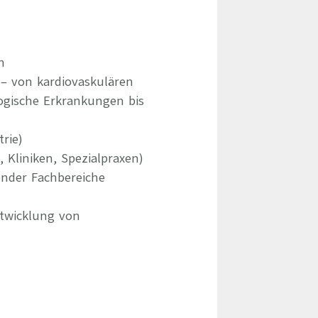
n
– von kardiovaskulären
gische Erkrankungen bis
rie)
Kliniken, Spezialpraxen)
ender Fachbereiche
ntwicklung von