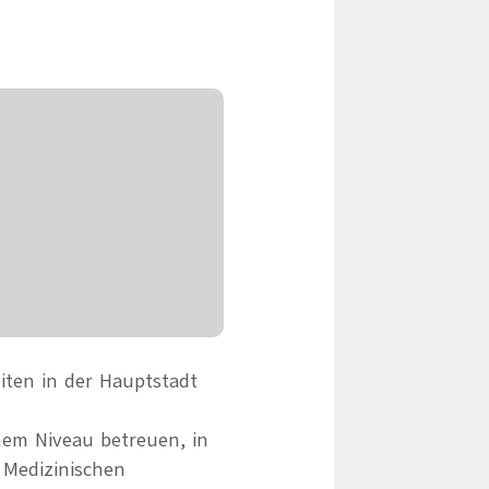
eile & Herangehensweise
Erfolgsbasierte Personalvermittlung
Mandatierte Personalvermittlung
ervices
Sanovetis Care+
ntworten
scoach
gsprogramm
iten in der Hauptstadt
hem Niveau betreuen, in
 Medizinischen