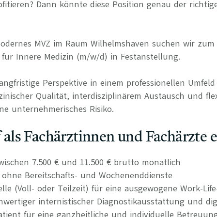
itieren? Dann könnte diese Position genau der richtige
 modernes MVZ im Raum Wilhelmshaven suchen wir zum
 für Innere Medizin (m/w/d) in Festanstellung.
langfristige Perspektive in einem professionellen Umfel
nischer Qualität, interdisziplinärem Austausch und fle
ne unternehmerisches Risiko.
uf als Fachärztinnen und Fachärzte 
wischen 7.500 € und 11.500 € brutto monatlich
n ohne Bereitschafts- und Wochenenddienste
elle (Voll- oder Teilzeit) für eine ausgewogene Work-Lif
ertiger internistischer Diagnostikausstattung und dig
atient für eine ganzheitliche und individuelle Betreuun