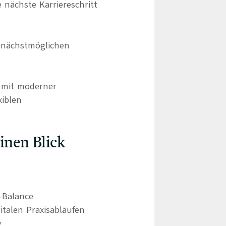
 nächste Karriereschritt
 nächstmöglichen
d mit moderner
xiblen
einen Blick
e-Balance
italen Praxisabläufen
g