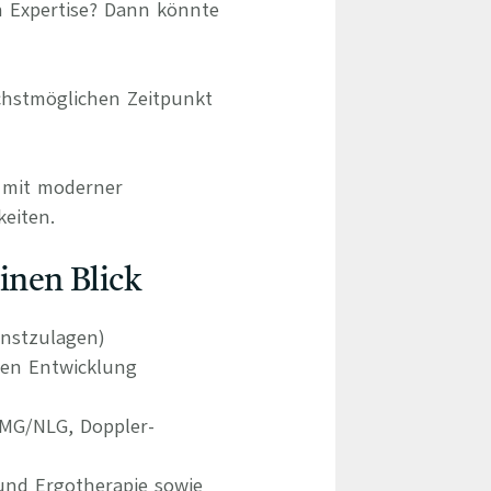
n Expertise? Dann könnte
chstmöglichen Zeitpunkt
d mit moderner
eiten.
einen Blick
enstzulagen)
hen Entwicklung
EMG/NLG, Doppler-
 und Ergotherapie sowie