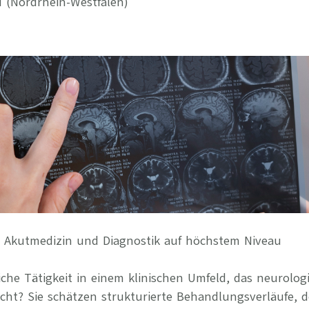
 (Nordrhein-Westfalen)
Ihre Vort
Weitere S
Fragen & A
Bewerbung
Empfehlun
 – Akutmedizin und Diagnostik auf höchstem Niveau
iche Tätigkeit in einem klinischen Umfeld, das neurolog
ht? Sie schätzen strukturierte Behandlungsverläufe, 