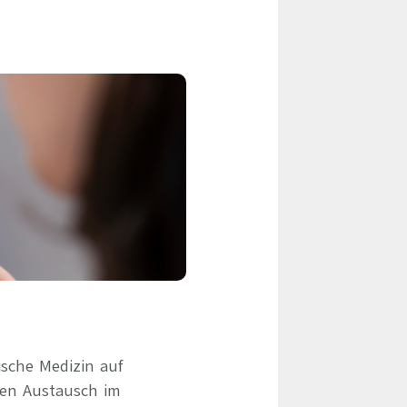
eile & Herangehensweise
Erfolgsbasierte Personalvermittlung
Mandatierte Personalvermittlung
ervices
Sanovetis Care+
ntworten
scoach
gsprogramm
ische Medizin auf
den Austausch im