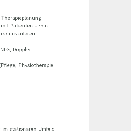
 Therapieplanung
und Patienten – von
neuromuskulären
NLG, Doppler-
flege, Physiotherapie,
g im stationären Umfeld