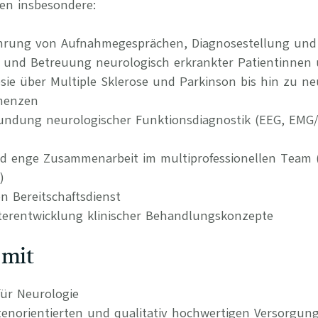
en insbesondere:
hrung von Aufnahmegesprächen, Diagnosestellung und
 und Betreuung neurologisch erkrankter Patientinnen 
psie über Multiple Sklerose und Parkinson bis hin zu 
menzen
ndung neurologischer Funktionsdiagnostik (EEG, EMG/
d enge Zusammenarbeit im multiprofessionellen Team (P
)
n Bereitschaftsdienst
terentwicklung klinischer Behandlungskonzepte
 mit
ür Neurologie
tenorientierten und qualitativ hochwertigen Versorgun