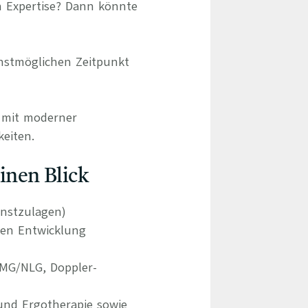
n Expertise? Dann könnte
chstmöglichen Zeitpunkt
d mit moderner
eiten.
einen Blick
enstzulagen)
hen Entwicklung
EMG/NLG, Doppler-
 und Ergotherapie sowie