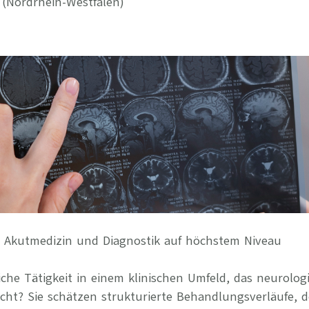
 (Nordrhein-Westfalen)
Ihre Vort
Weitere S
Fragen & A
Bewerbung
Empfehlun
 – Akutmedizin und Diagnostik auf höchstem Niveau
iche Tätigkeit in einem klinischen Umfeld, das neurolog
ht? Sie schätzen strukturierte Behandlungsverläufe, 