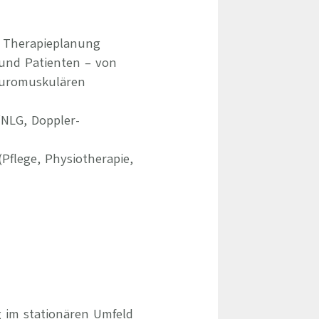
 Therapieplanung
und Patienten – von
neuromuskulären
NLG, Doppler-
flege, Physiotherapie,
g im stationären Umfeld