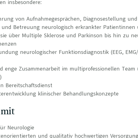
en insbesondere:
hrung von Aufnahmegesprächen, Diagnosestellung und
 und Betreuung neurologisch erkrankter Patientinnen 
psie über Multiple Sklerose und Parkinson bis hin zu 
menzen
ndung neurologischer Funktionsdiagnostik (EEG, EMG/
d enge Zusammenarbeit im multiprofessionellen Team (P
)
n Bereitschaftsdienst
terentwicklung klinischer Behandlungskonzepte
 mit
ür Neurologie
tenorientierten und qualitativ hochwertigen Versorgun