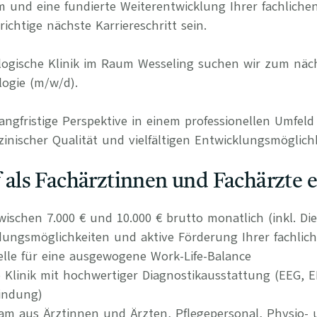
m und eine fundierte Weiterentwicklung Ihrer fachliche
ichtige nächste Karriereschritt sein.
ologische Klinik im Raum Wesseling suchen wir zum nä
logie (m/w/d).
langfristige Perspektive in einem professionellen Umfel
inischer Qualität und vielfältigen Entwicklungsmöglichk
uf als Fachärztinnen und Fachärzte 
wischen 7.000 € und 10.000 € brutto monatlich (inkl. Di
ldungsmöglichkeiten und aktive Förderung Ihrer fachlic
delle für eine ausgewogene Work-Life-Balance
Klinik mit hochwertiger Diagnostikausstattung (EEG, 
indung)
eam aus Ärztinnen und Ärzten, Pflegepersonal, Physio-