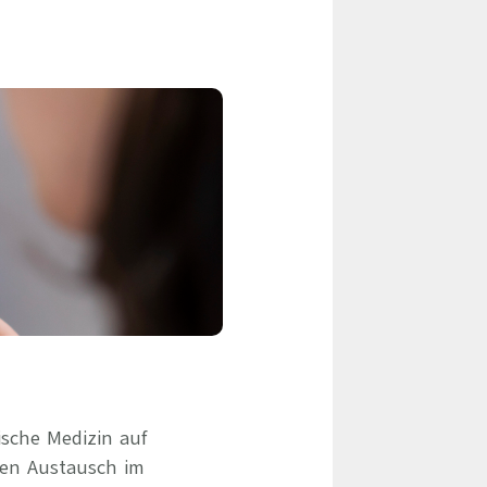
eile & Herangehensweise
Erfolgsbasierte Personalvermittlung
Mandatierte Personalvermittlung
ervices
Sanovetis Care+
ntworten
scoach
gsprogramm
ische Medizin auf
den Austausch im