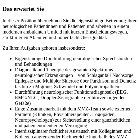
Das erwartet Sie
In dieser Position übernehmen Sie die eigenständige Betreuung Ihrer
neurologischen Patientinnen und Patienten und arbeiten in einem
modernen ambulanten Umfeld mit kurzen Entscheidungswegen,
strukturierten Abläufen und hoher fachlicher Qualität.
Zu Ihren Aufgaben gehören insbesondere:
Eigenständige Durchführung neurologischer Sprechstunden
und Behandlungen
Diagnostik und Therapie des gesamten Spektrums
neurologischer Erkrankungen – von Schlaganfall-Nachsorge,
Epilepsie und Multipler Sklerose über Parkinson und Demenz
bis hin zu Migräne, Schwindel und Polyneuropathien
Durchführung neurologischer Funktionsdiagnostik (EEG,
EMG/NLG, Doppler-Sonographie der hirnversorgenden
Gefäße)
Enge Zusammenarbeit mit dem MVZ-Team sowie externen
Partnern (Kliniken, Physiotherapeuten, Logopäden,
Neuropsychologen) zur Sicherstellung einer ganzheitlichen
und patientenorientierten Versorgung
Interdisziplinärer fachlicher Austausch mit Kolleginnen und
Kollegen angrenzender Fachbereiche innerhalb des MVZ