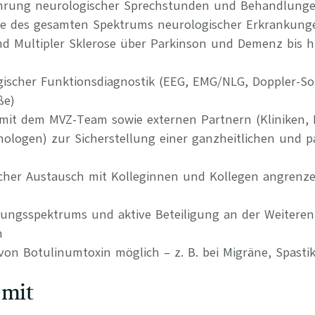
ührung neurologischer Sprechstunden und Behandlung
ie des gesamten Spektrums neurologischer Erkrankunge
nd Multipler Sklerose über Parkinson und Demenz bis h
ischer Funktionsdiagnostik (EEG, EMG/NLG, Doppler-So
ße)
it dem MVZ-Team sowie externen Partnern (Kliniken, 
logen) zur Sicherstellung einer ganzheitlichen und pa
hlicher Austausch mit Kolleginnen und Kollegen angrenz
tungsspektrums und aktive Beteiligung an der Weitere
n
on Botulinumtoxin möglich – z. B. bei Migräne, Spast
 mit