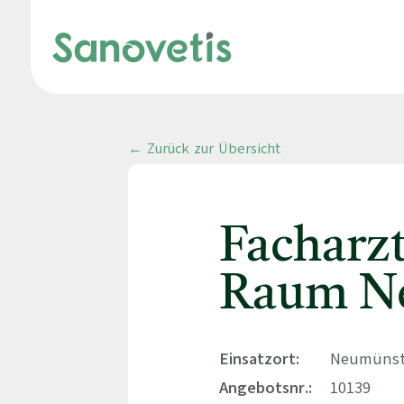
← Zurück zur Übersicht
Facharz
Raum N
Einsatzort:
Neumünste
Angebotsnr.:
10139