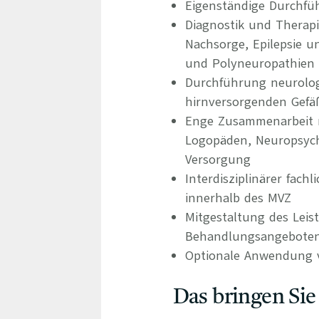
Eigenständige Durchf
Diagnostik und Therap
Nachsorge, Epilepsie u
und Polyneuropathien
Durchführung neurolog
hirnversorgenden Gefä
Enge Zusammenarbeit m
Logopäden, Neuropsycho
Versorgung
Interdisziplinärer fac
innerhalb des MVZ
Mitgestaltung des Leis
Behandlungsangebote
Optionale Anwendung v
Das bringen Sie