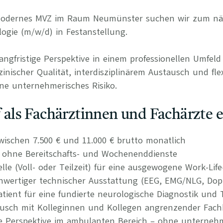
 modernes MVZ im Raum Neumünster suchen wir zum nä
logie (m/w/d) in Festanstellung.
langfristige Perspektive in einem professionellen Umfel
nischer Qualität, interdisziplinärem Austausch und fle
ne unternehmerisches Risiko.
uf als Fachärztinnen und Fachärzte 
wischen 7.500 € und 11.000 € brutto monatlich
n ohne Bereitschafts- und Wochenenddienste
elle (Voll- oder Teilzeit) für eine ausgewogene Work-Lif
wertiger technischer Ausstattung (EEG, EMG/NLG, Dop
atient für eine fundierte neurologische Diagnostik und 
tausch mit Kolleginnen und Kollegen angrenzender Fach
re Perspektive im ambulanten Bereich – ohne unternehm