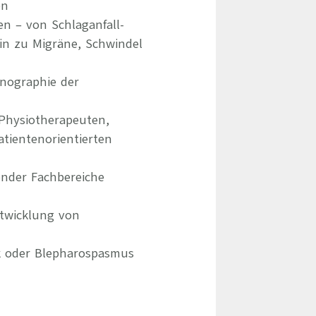
en
n – von Schlaganfall-
in zu Migräne, Schwindel
nographie der
Physiotherapeuten,
tientenorientierten
ender Fachbereiche
ntwicklung von
ik oder Blepharospasmus