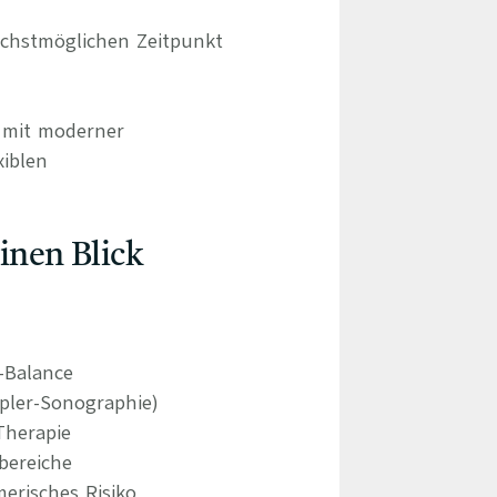
chstmöglichen Zeitpunkt
d mit moderner
xiblen
einen Blick
e-Balance
pler-Sonographie)
Therapie
bereiche
erisches Risiko