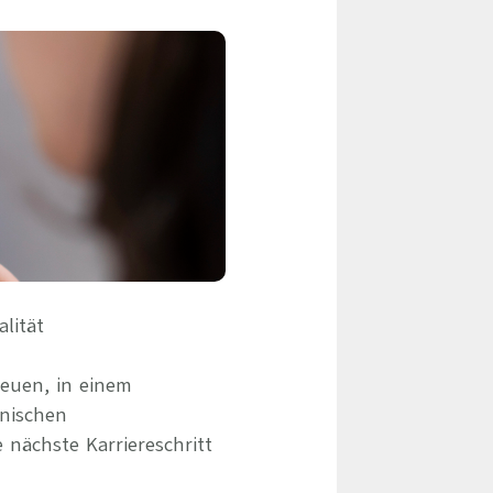
eile & Herangehensweise
Erfolgsbasierte Personalvermittlung
Mandatierte Personalvermittlung
ervices
Sanovetis Care+
ntworten
scoach
gsprogramm
lität
euen, in einem
inischen
 nächste Karriereschritt