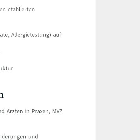
n etablierten
e, Allergietestung) auf
m
ruktur
n
und Ärzten in Praxen, MVZ
ränderungen und