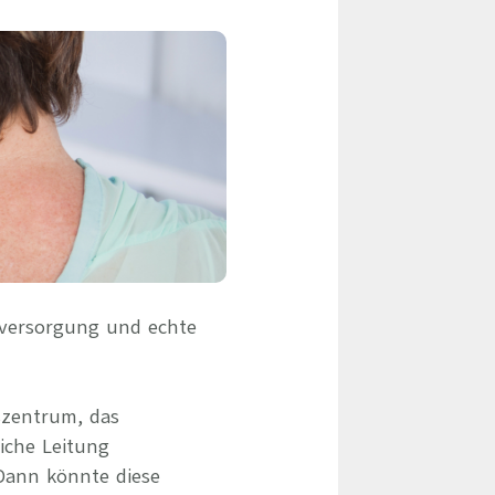
eile & Herangehensweise
Erfolgsbasierte Personalvermittlung
Mandatierte Personalvermittlung
ervices
Sanovetis Care+
ntworten
scoach
gsprogramm
nversorgung und echte
szentrum, das
iche Leitung
Dann könnte diese