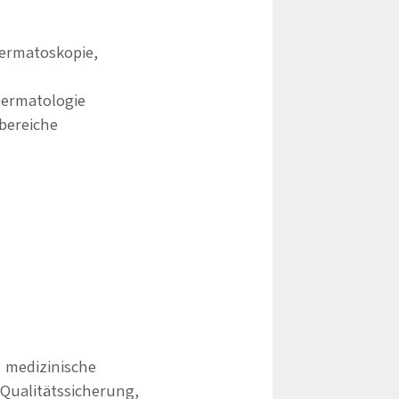
ermatoskopie,
Dermatologie
bereiche
e medizinische
ualitätssicherung,