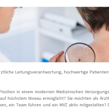
Ihre Vort
Weitere S
Fragen & A
Bewerbung
Empfehlun
rztliche Leitungsverantwortung, hochwertige Patiente
 Position in einem modernen Medizinischen Versorgung
auf höchstem Niveau ermöglicht? Sie möchten als Ärztl
n, ein Team führen und ein MVZ aktiv mitgestalten? 