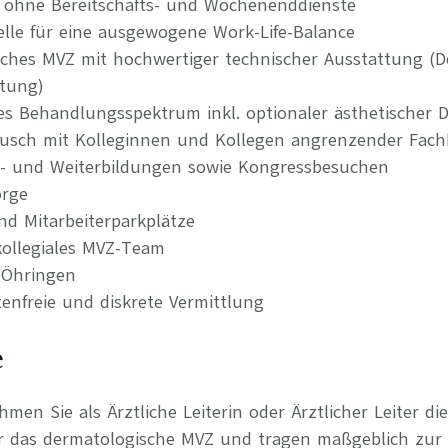
n ohne Bereitschafts- und Wochenenddienste
delle für eine ausgewogene Work-Life-Balance
ches MVZ mit hochwertiger technischer Ausstattung (D
stung)
es Behandlungsspektrum inkl. optionaler ästhetischer 
tausch mit Kolleginnen und Kollegen angrenzender Fach
t- und Weiterbildungen sowie Kongressbesuchen
orge
nd Mitarbeiterparkplätze
ollegiales MVZ-Team
n Öhringen
tenfreie und diskrete Vermittlung
e
hmen Sie als Ärztliche Leiterin oder Ärztlicher Leiter di
 das dermatologische MVZ und tragen maßgeblich zur Q