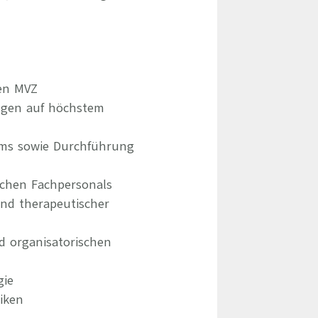
hen MVZ
ngen auf höchstem
ums sowie Durchführung
schen Fachpersonals
und therapeutischer
d organisatorischen
gie
iken