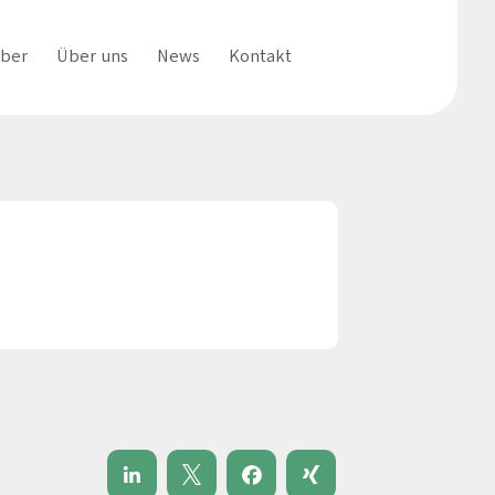
eber
Über uns
News
Kontakt
che
Einrichtungen
Wer wir sind
Ärztejournal
Bewerte uns
dizin (Hausärztlich)
Krankenhäuser & Akutkliniken
Unser Team
Informationsmateria
ie
Rehakliniken & Zentren
Unser Prozess
ie
MVZ & Praxen
Arbeiten bei uns
e und Geburtshilfe
Unsere Fachbereiche
Häufige Fragen zu uns
 Versorgung
e, Psychosomatik und Psychotherapie
Interne Stellen
Ihre Vorteile
Vorteile für Einrichtungen
und -
 & Nuklearmedizin
Fragen & Antworten
 Jugendpsychiatrie und -
apie
Vorgehensweise
zin (Fachärztlich)
Leistungen