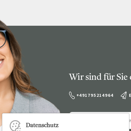
Ihre Vort
Weitere S
Fragen & A
Bewerbung
Empfehlun
Wir sind für Sie
+491795214964
Datenschutz