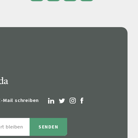
eile & Herangehensweise
Erfolgsbasierte Personalvermittlung
Mandatierte Personalvermittlung
ervices
Sanovetis Care+
ntworten
scoach
gsprogramm
 da
E-Mail schreiben